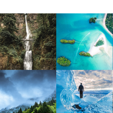
Java
Mauritius
Sherwood Forest
The Arctic