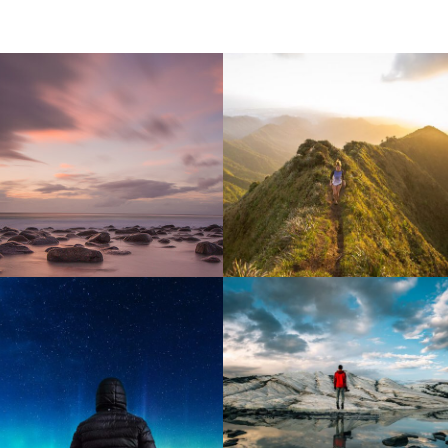
Purple Reef
Barcelona
Norway
Bali