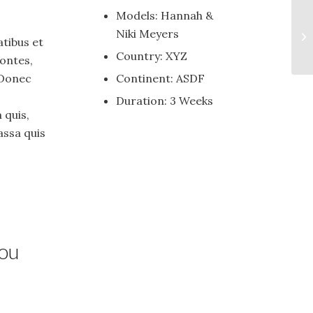
Models: Hannah &
Niki Meyers
tibus et
Country: XYZ
ontes,
Continent: ASDF
 Donec
Duration: 3 Weeks
 quis,
assa quis
you