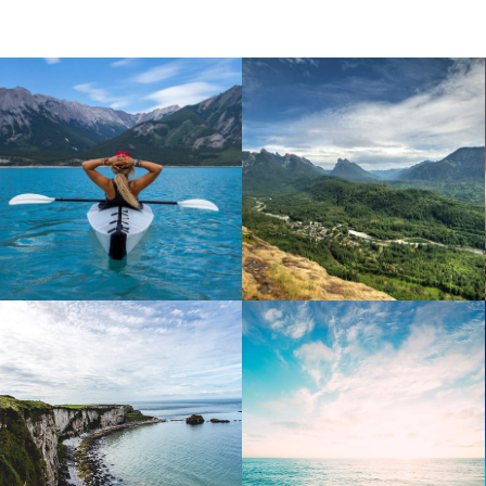
South Africa
Kuala Lumpur
New Zealand
Maldives