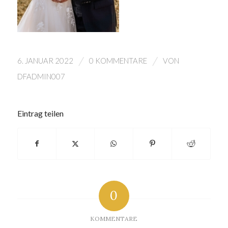
/
/
6. JANUAR 2022
0 KOMMENTARE
VON
DFADMIN007
Eintrag teilen
0
KOMMENTARE